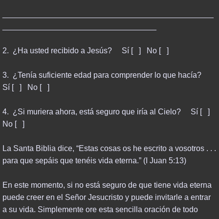
________________________________________________
___________________________________
2. ¿Ha usted recibido a Jesús? Sí [ ] No [ ]
3. ¿Tenía suficiente edad para comprender lo que hacía?
Sí [ ] No [ ]
4. ¿Si muriera ahora, está seguro que iría al Cielo? Sí [ ]
No [ ]
La Santa Biblia dice, “Estas cosas os he escrito a vosotros . . .
para que sepáis que tenéis vida eterna.” (I Juan 5:13)
En este momento, si no está seguro de que tiene vida eterna
puede creer en el Señor Jesucristo y puede invitarle a entrar
a su vida. Simplemente ore esta sencilla oración de todo