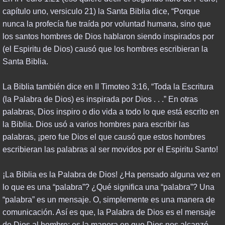
capítulo uno, versiculo 21) la Santa Biblia dice, “Porque
SINO ASIAN EMERGENCE
nunca la profecía fue traída por voluntad humana, sino que
los santos hombres de Dios hablaron siendo inspirados por
TURKEY & WORLD WAR III
(el Espiritu de Dios) causó que los hombres escribieran la
Santa Biblia.
EUROPEAN UNION
La Biblia también dice en II Timoteo 3:16, “Toda la Escritura
USA PAST & FUTURE
(la Palabra de Dios) es inspirada por Dios . . .” En otras
palabras, Dios inspiro o dio vida a todo lo que está escrito en
TEACHINGS
la Biblia. Dios usó a varios hombres para escribir las
palabras, ¡pero fue Dios el que causó que estos hombres
PODCASTS & VIDEOS
escribieran las palabras al ser movidos por el Espiritu Santo!
BLOGS & EZINES
¡La Biblia es la Palabra de Dios! ¿Ha pensado alguna vez en
lo que es una “palabra”? ¿Qué significa una “palabra”? Una
BIBLICAL STUDIES
“palabra” es un mensaje. O, simplemente es una manera de
comunicación. Así es que, la Palabra de Dios es el mensaje
ADVANCED STUDIES
de Dios al hombre; es la manera en que Dios nos alcanzó.