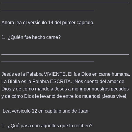
________________________________________________
CREATION & EVOLUTION
___________________________________
ISLAM & ITS TEACHINGS
Ahora lea el versículo 14 del primer capitulo.
AI FUTURE
1. ¿Quién fue hecho carne?
DONATE
________________________________________________
___________________________________
Jesús es la Palabra VIVIENTE. El fue Dios en carne humana.
La Biblia es la Palabra ESCRITA. ¡Nos cuenta del amor de
Dios y de cómo mandó a Jesús a morir por nuestros pecados
y de cómo Dios le levantó de entre los muertos! ¡Jesus vive!
Lea versículo 12 en capítulo uno de Juan.
1. ¿Qué pasa con aquellos que lo reciben?