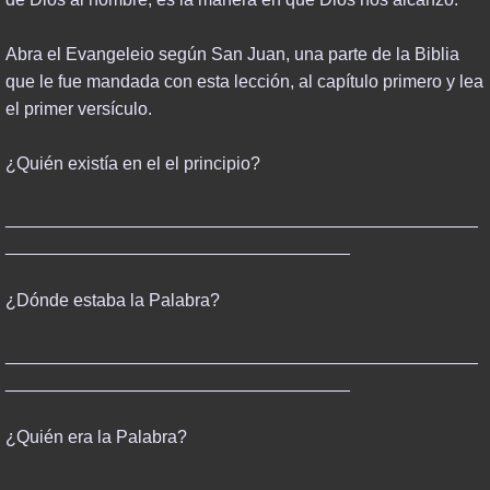
END TIMES
Abra el Evangeleio según San Juan, una parte de la Biblia
que le fue mandada con esta lección, al capítulo primero y lea
PROPHECY
el primer versículo.
REVELATION
¿Quién existía en el el principio?
FINAL DAYS
________________________________________________
___________________________________
THINK ABOUT IT
¿Dónde estaba la Palabra?
RESOURCES
________________________________________________
___________________________________
POWER BOOKS
¿Quién era la Palabra?
NBC & BIOWARFARE