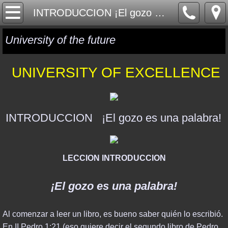
HOME
INTRODUCCION ¡El gozo es una palabra!
ONE WORLD
University of the future
GLOBAL GOVERNANCE
UNIVERSITY OF EXCELLENCE
GLOBAL CURRENCY
GLOBAL RELIGION
INTRODUCCION ¡El gozo es una palabra!
MYSTERY MATRIX
LECCION INTRODUCCION
GEOPOLITICS
¡El gozo es una palabra!
ISRAEL & MIDDLE EAST
Al comenzar a leer un libro, es bueno saber quién lo escribió.
SYRIA, RUSSIA & ISIS
En II Pedro 1:21 (eso quiere decir el segundo libro de Pedro,