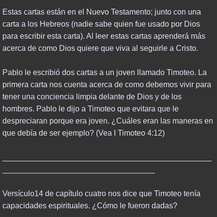
Estas cartas están en el Nuevo Testamento; junto con una
END TIMES
carta a los Hebreos (nadie sabe quien fue usado por Dios
para escribir esta carta). Al leer estas cartas aprenderá más
PROPHECY
acerca de como Dios quiere que viva al seguirle a Cristo.
REVELATION
Pablo le escribió dos cartas a un joven llamado Timoteo. La
primera carta nos cuenta acerca de como debemos vivir para
FINAL DAYS
tener una conciencia limpia delante de Dios y de los
hombres. Pablo le dijo a Timoteo que evitara que le
THINK ABOUT IT
despreciaran porque era joven. ¿Cuáles eran las maneras en
que debía de ser ejemplo? (Vea I Timoteo 4:12)
RESOURCES
________________________________________________
___________________________________
POWER BOOKS
Versículo14 de capítulo cuatro nos dice que Timoteo tenía
NBC & BIOWARFARE
capacidades espirituales. ¿Cómo le fueron dadas?