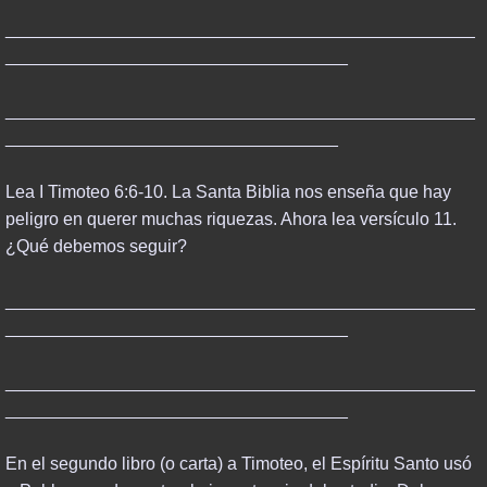
CREATION & EVOLUTION
________________________________________________
___________________________________
ISLAM & ITS TEACHINGS
________________________________________________
AI FUTURE
__________________________________
DONATE
Lea I Timoteo 6:6-10. La Santa Biblia nos enseña que hay
peligro en querer muchas riquezas. Ahora lea versículo 11.
¿Qué debemos seguir?
________________________________________________
___________________________________
________________________________________________
___________________________________
En el segundo libro (o carta) a Timoteo, el Espíritu Santo usó