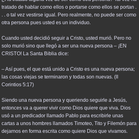
tratado de hablar como ellos o portarse como ellos se portan .
SINO ASIAN EMERGENCE
. . o tal vez vestirse igual. Pero realmente, no puede ser como
otra persona pues usted es un individuo.
TURKEY & WORLD WAR III
Cuando usted decidió seguir a Cristo, usted murió. Pero no
EUROPEAN UNION
solo murió sino que llegó a ser una nueva persona – ¡EN
CRISTO! La Santa Biblia dice:
USA PAST & FUTURE
– Así pues, el que está unido a Cristo es una nueva persona;
TEACHINGS
las cosas viejas se terminaron y todas son nuevas. (II
Corintios 5:17)
PODCASTS & VIDEOS
Siendo una nueva persona y queriendo seguirle a Jesús,
BLOGS & EZINES
entonces va a querer vivir como Dios quiere que viva. Dios
usó a un predicador llamado Pablo para escribirle unas
BIBLICAL STUDIES
cartas a unos hombres llamados Timoteo, Tito y Filemón para
dejarnos en forma escrita como quiere Dios que vivamos.
ADVANCED STUDIES