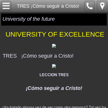
HOME
TRES ¡Cómo seguir a Cristo!
ONE WORLD
University of the future
GLOBAL GOVERNANCE
UNIVERSITY OF EXCELLENCE
GLOBAL CURRENCY
GLOBAL RELIGION
TRES ¡Cómo seguir a Cristo!
MYSTERY MATRIX
LECCION TRES
GEOPOLITICS
¡Cómo seguir a Cristo!
ISRAEL & MIDDLE EAST
SYRIA, RUSSIA & ISIS
¿Ha tratado alguna vez de ser como otra persona? Tal vez ha