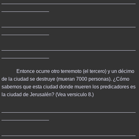
________________________________________________
_________________
________________________________________________
_________________
________________________________________________
_________________
Entonce ocurre otro terremoto (el tercero) y un décimo
de la ciudad se destruye (mueran 7000 personas). ¿Cómo
sabemos que esta ciudad donde mueren los predicadores es
la ciudad de Jerusalén? (Vea versiculo 8.)
________________________________________________
_________________
________________________________________________