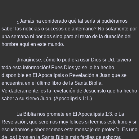
SINO ASIAN EMERGENCE
¿Jamás ha coniderado qué tal sería si pudiéramos
TURKEY & WORLD WAR III
saber las noticias o sucesos de antemano? No solamente por
una semana ni por dos sino para el resto de la duración del
EUROPEAN UNION
hombre aquí en este mundo.
USA PAST & FUTURE
¡Imagínese, cómo lo pudiera usar Dios si Ud. tuviera
toda esta información! Pues Dios ya se lo ha hecho
TEACHINGS
disponible en El Apocalipsis o Revelación a Juan que se
encuentra en el último libro de la Santa Biblia.
PODCASTS & VIDEOS
Verdaderamente, es la revelación de Jesucristo que ha hecho
saber a su siervo Juan. (Apocalipsis 1:1.)
BLOGS & EZINES
La Biblia nos promete en El Apocalipsis 1:3, o La
BIBLICAL STUDIES
Revelación, que seremos muy felices si leemos este libro y si
escuchamos y obedecemos este mensaje de profecía. Es uno
ADVANCED STUDIES
de los libros en la Santa Biblia más fáciles de esbozar.