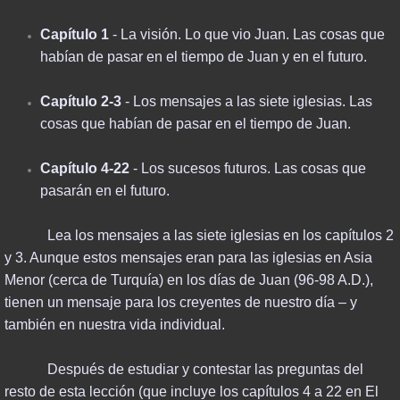
Capítulo 1
- La visión. Lo que vio Juan. Las cosas que
END TIMES
habían de pasar en el tiempo de Juan y en el futuro.
PROPHECY
Capítulo 2-3
- Los mensajes a las siete iglesias. Las
cosas que habían de pasar en el tiempo de Juan.
REVELATION
Capítulo 4-22
- Los sucesos futuros. Las cosas que
FINAL DAYS
pasarán en el futuro.
THINK ABOUT IT
Lea los mensajes a las siete iglesias en los capítulos 2
y 3. Aunque estos mensajes eran para las iglesias en Asia
RESOURCES
Menor (cerca de Turquía) en los días de Juan (96-98 A.D.),
tienen un mensaje para los creyentes de nuestro día – y
POWER BOOKS
también en nuestra vida individual.
NBC & BIOWARFARE
Después de estudiar y contestar las preguntas del
resto de esta lección (que incluye los capítulos 4 a 22 en El