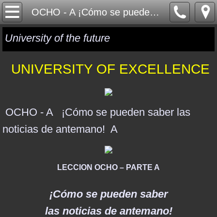
HOME
OCHO - A ¡Cómo se pueden saber las noticias de antemano! A
ONE WORLD
University of the future
GLOBAL GOVERNANCE
UNIVERSITY OF EXCELLENCE
GLOBAL CURRENCY
GLOBAL RELIGION
OCHO - A ¡Cómo se pueden saber las
noticias de antemano! A
MYSTERY MATRIX
GEOPOLITICS
LECCION OCHO – PARTE A
ISRAEL & MIDDLE EAST
¡Cómo se pueden saber
SYRIA, RUSSIA & ISIS
las noticias de antemano!