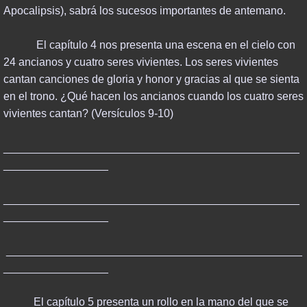
CREATION & EVOLUTION
Apocalipsis), sabrá los sucesos importantes de antemano.
ISLAM & ITS TEACHINGS
El capítulo 4 nos presenta una escena en el cielo con
24 ancianos y cuatro seres vivientes. Los seres vivientes
AI FUTURE
cantan canciones de gloria y honor y gracias al que se sienta
en el trono. ¿Qué hacen los ancianos cuando los cuatro seres
DONATE
vivientes cantan? (Versículos 9-10)
________________________________________________
_________________
________________________________________________
_________________
________________________________________________
_________________
El capítulo 5 presenta un rollo en la mano del que se