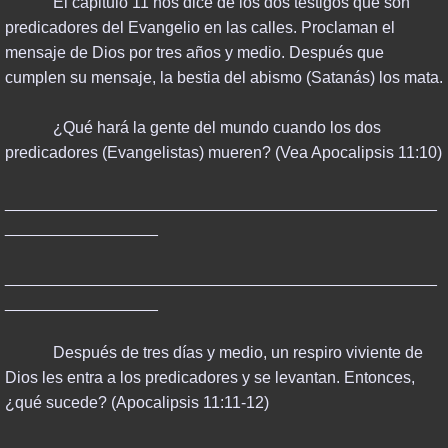
El capitulo 11 nos dice de los dos testigos que son
predicadores del Evangelio en las calles. Proclaman el
mensaje de Dios por tres años y medio. Después que
cumplen su mensaje, la bestia del abismo (Satanás) los mata.
¿Qué hará la gente del mundo cuando los dos
predicadores (Evangelistas) mueren? (Vea Apocalipsis 11:10)
________________________________________________
_________________
________________________________________________
_________________
Después de tres días y medio, un respiro viviente de
Dios les entra a los predicadores y se levantan. Entonces,
¿qué sucede? (Apocalipsis 11:11-12)